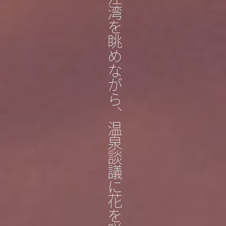
初秋の指宿、砂むし風呂で錦江湾を眺めながら、温泉談議に花を咲かす二日間