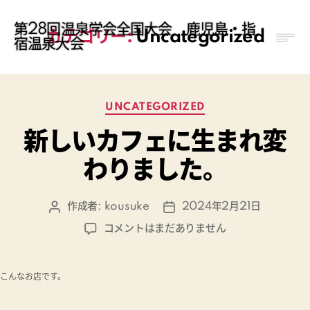
第28回温泉学会全国大会 鹿児島・指
カテゴリー:
Uncategorized
宿温泉大会
カ
UNCATEGORIZED
テ
新しいカフェに生まれ変
ゴ
リ
わりました。
ー
作成者:
kousuke
2024年2月21日
投
投
稿
稿
新
コメントはまだありません
者
日
し
い
カ
こんなお店です。
フ
ェ