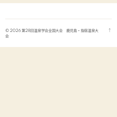
に
生
ま
れ
変
↑
© 2026
第28回温泉学会全国大会 鹿児島・指宿温泉大
わ
会
り
ま
し
た。
へ
の